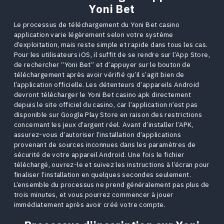
Yoni Bet
Le processus de téléchargement du Yoni Bet casino
application varie légèrement selon votre système
d’exploitation, mais reste simple et rapide dans tous les cas.
Pour les utilisateurs iOS, il suffit de se rendre sur l’App Store,
de rechercher “Yoni Bet” et d’appuyer sur le bouton de
téléchargement après avoir vérifié qu’il s’agit bien de
l’application officielle. Les détenteurs d’appareils Android
devront télécharger le Yoni Bet casino apk directement
depuis le site officiel du casino, car l’application n’est pas
disponible sur Google Play Store en raison des restrictions
concernant les jeux d’argent réel. Avant d’installer l’APK,
assurez-vous d’autoriser l’installation d’applications
provenant de sources inconnues dans les paramètres de
sécurité de votre appareil Android. Une fois le fichier
téléchargé, ouvrez-le et suivez les instructions à l’écran pour
finaliser l’installation en quelques secondes seulement.
L’ensemble du processus ne prend généralement pas plus de
trois minutes, et vous pourrez commencer à jouer
immédiatement après avoir créé votre compte.