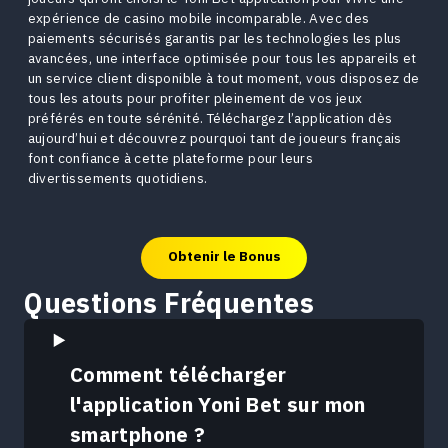
expérience de casino mobile incomparable. Avec des
paiements sécurisés garantis par les technologies les plus
avancées, une interface optimisée pour tous les appareils et
un service client disponible à tout moment, vous disposez de
tous les atouts pour profiter pleinement de vos jeux
préférés en toute sérénité. Téléchargez l’application dès
aujourd’hui et découvrez pourquoi tant de joueurs français
font confiance à cette plateforme pour leurs
divertissements quotidiens.
Obtenir le Bonus
Questions Fréquentes
Comment télécharger
l'application Yoni Bet sur mon
smartphone ?