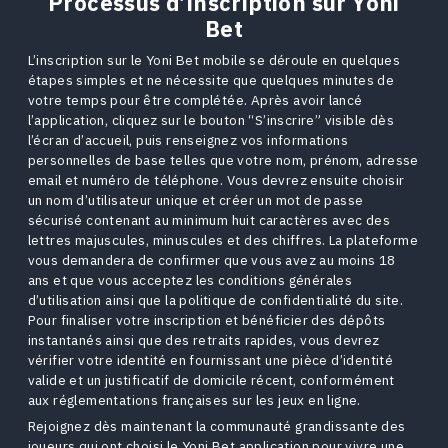
Processus d’inscription sur Yoni
Bet
L’inscription sur le Yoni Bet mobile se déroule en quelques
étapes simples et ne nécessite que quelques minutes de
votre temps pour être complétée. Après avoir lancé
l’application, cliquez sur le bouton “S’inscrire” visible dès
l’écran d’accueil, puis renseignez vos informations
personnelles de base telles que votre nom, prénom, adresse
email et numéro de téléphone. Vous devrez ensuite choisir
un nom d’utilisateur unique et créer un mot de passe
sécurisé contenant au minimum huit caractères avec des
lettres majuscules, minuscules et des chiffres. La plateforme
vous demandera de confirmer que vous avez au moins 18
ans et que vous acceptez les conditions générales
d’utilisation ainsi que la politique de confidentialité du site.
Pour finaliser votre inscription et bénéficier des dépôts
instantanés ainsi que des retraits rapides, vous devrez
vérifier votre identité en fournissant une pièce d’identité
valide et un justificatif de domicile récent, conformément
aux réglementations françaises sur les jeux en ligne.
Rejoignez dès maintenant la communauté grandissante des
joueurs qui ont choisi le Yoni Bet application pour vivre une