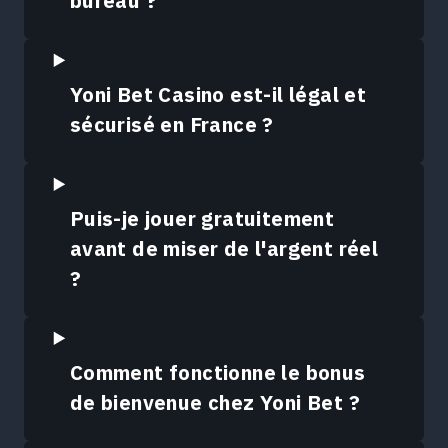
bureau ?
Yoni Bet Casino est-il légal et
sécurisé en France ?
Puis-je jouer gratuitement
avant de miser de l'argent réel
?
Comment fonctionne le bonus
de bienvenue chez Yoni Bet ?