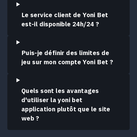
Le service client de Yoni Bet
est-il disponible 24h/24 ?
Puis-je définir des limites de
jeu sur mon compte Yoni Bet ?
Quels sont les avantages
d'utiliser la yoni bet
application plutôt que le site
web ?