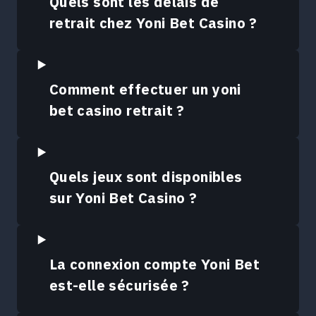
Quels sont les délais de
retrait chez Yoni Bet Casino ?
Comment effectuer un yoni
bet casino retrait ?
Quels jeux sont disponibles
sur Yoni Bet Casino ?
La connexion compte Yoni Bet
est-elle sécurisée ?