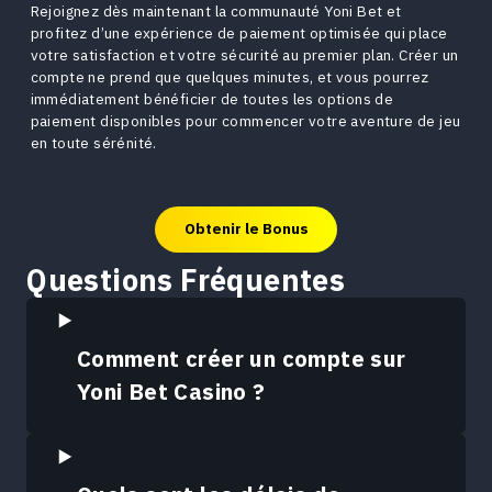
Rejoignez dès maintenant la communauté Yoni Bet et
profitez d’une expérience de paiement optimisée qui place
votre satisfaction et votre sécurité au premier plan. Créer un
compte ne prend que quelques minutes, et vous pourrez
immédiatement bénéficier de toutes les options de
paiement disponibles pour commencer votre aventure de jeu
en toute sérénité.
Obtenir le Bonus
Questions Fréquentes
Comment créer un compte sur
Yoni Bet Casino ?