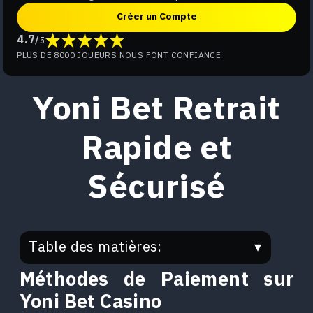
Créer un Compte
4.7
/
5
PLUS DE 8000 JOUEURS NOUS FONT CONFIANCE
Yoni Bet Retrait
Rapide et
Sécurisé
Table des matières:
Méthodes de Paiement sur
Yoni Bet Casino