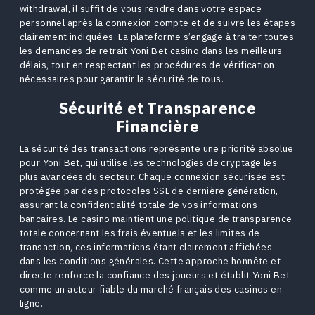
withdrawal, il suffit de vous rendre dans votre espace
personnel après la connexion compte et de suivre les étapes
clairement indiquées. La plateforme s’engage à traiter toutes
les demandes de retrait Yoni Bet casino dans les meilleurs
délais, tout en respectant les procédures de vérification
nécessaires pour garantir la sécurité de tous.
Sécurité et Transparence
Financière
La sécurité des transactions représente une priorité absolue
pour Yoni Bet, qui utilise les technologies de cryptage les
plus avancées du secteur. Chaque connexion sécurisée est
protégée par des protocoles SSL de dernière génération,
assurant la confidentialité totale de vos informations
bancaires. Le casino maintient une politique de transparence
totale concernant les frais éventuels et les limites de
transaction, ces informations étant clairement affichées
dans les conditions générales. Cette approche honnête et
directe renforce la confiance des joueurs et établit Yoni Bet
comme un acteur fiable du marché français des casinos en
ligne.